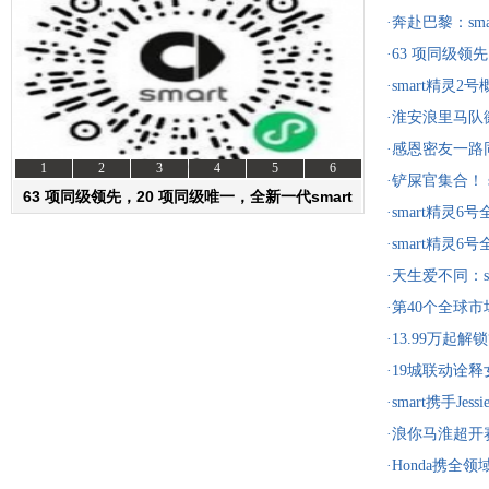
·奔赴巴黎：sm
秀在即
·63 项同级领先
即将焕新上市
·smart精灵
正式揭晓
·淮安浪里马
·感恩密友一路
1
2
3
4
5
6
一口价14.29
·铲屎官集合！ 
63 项同级领先，20 项同级唯一，全新一代smart
前滩太古里
·smart精灵
#1即将
资讯
选车
杆
·smart精灵
杆
·天生爱不同：s
瞻 精灵6号将
·第40个全球市
入哥斯达黎加
·13.99万起解
重礼遇，助你
·19城联动诠释
·smart携手Je
·浪你马淮超
·Honda携