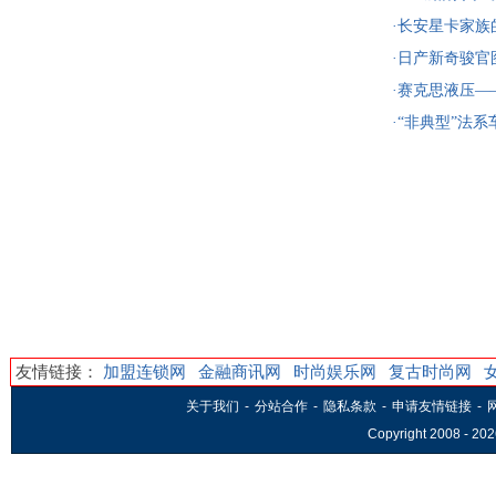
·长安星卡家族
·日产新奇骏
了？
·赛克思液压
·“非典型”法
喜！
友情链接：
加盟连锁网
金融商讯网
时尚娱乐网
复古时尚网
关于我们
-
分站合作
-
隐私条款
-
申请友情链接
-
Copyright 2008 -
202