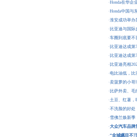
博览会
·Honda在
续十八载 践行
·Honda中
用车社会示范
·淮安成功举办
投资1486.4亿
·比亚迪与国
战略合作，共
·车圈到底要
·比亚迪达成第
即将上市！
·比亚迪达成第
即将上市！
·比亚迪亮相2
·电比油低，比亚
耀出击
·卖菠萝的小
·比萨外卖、毛
客”
·土豆、红薯
·不洗脸的好处
·雪佛兰焕新季
·
大众汽车品牌第
汽车
·
“全城瞩目不7