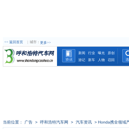
<< 返回首页
|
城市：
更多>>
新闻
行业
曝光
原创
游记
新车
人物
召回
当前位置：
广告
>
呼和浩特汽车网
>
汽车资讯
> Honda携全