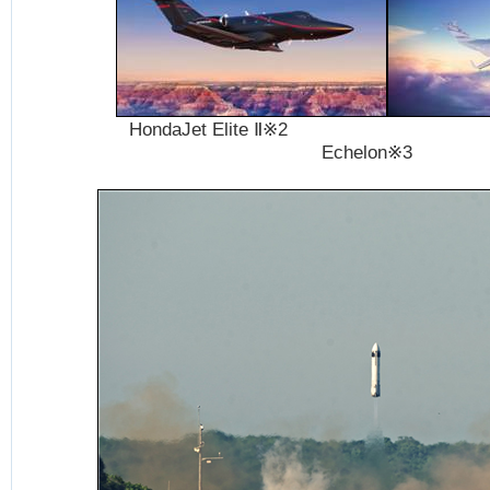
HondaJet Elite
Ⅱ※2 Ho
Echelon※3